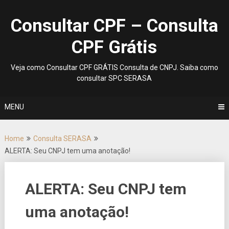
Skip
to
Consultar CPF – Consulta
content
CPF Grátis
Veja como Consultar CPF GRÁTIS Consulta de CNPJ. Saiba como
consultar SPC SERASA
MENU
Home
Consulta SERASA
ALERTA: Seu CNPJ tem uma anotação!
ALERTA: Seu CNPJ tem
uma anotação!