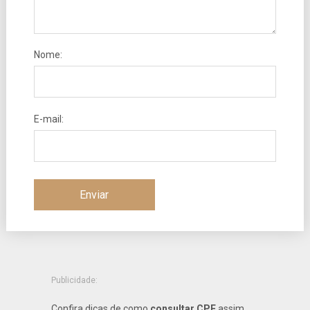
Nome:
E-mail:
Publicidade:
Confira dicas de como
consultar CPF
assim