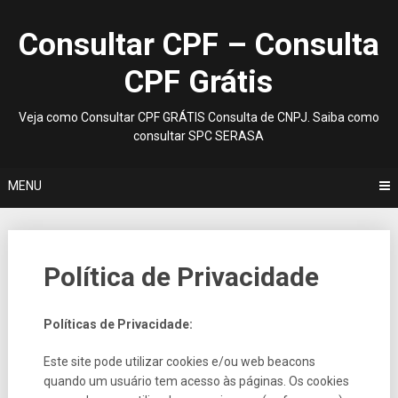
Skip
to
Consultar CPF – Consulta
content
CPF Grátis
Veja como Consultar CPF GRÁTIS Consulta de CNPJ. Saiba como
consultar SPC SERASA
MENU
Política de Privacidade
Políticas de Privacidade:
Este site pode utilizar cookies e/ou web beacons
quando um usuário tem acesso às páginas. Os cookies